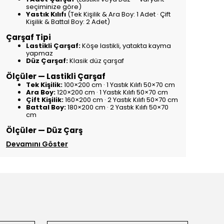
seçiminize göre)
Yastık Kılıfı
(Tek Kişilik & Ara Boy: 1 Adet · Çift
Kişilik & Battal Boy: 2 Adet)
Çarşaf Tipi
Lastikli Çarşaf:
Köşe lastikli, yatakta kayma
yapmaz
Düz Çarşaf:
Klasik düz çarşaf
Ölçüler — Lastikli Çarşaf
Tek Kişilik:
100×200 cm · 1 Yastık Kılıfı 50×70 cm
Ara Boy:
120×200 cm · 1 Yastık Kılıfı 50×70 cm
Çift Kişilik:
160×200 cm · 2 Yastık Kılıfı 50×70 cm
Battal Boy:
180×200 cm · 2 Yastık Kılıfı 50×70
cm
Ölçüler — Düz Çarş
Devamını Göster