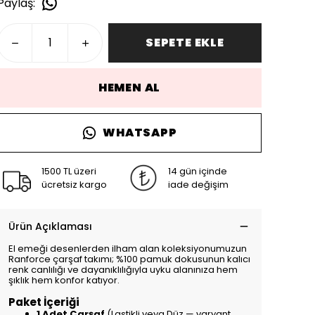
Paylaş
:
SEPETE EKLE
HEMEN AL
WHATSAPP
1500 TL üzeri
14 gün içinde
ücretsiz kargo
iade değişim
Ürün Açıklaması
El emeği desenlerden ilham alan koleksiyonumuzun
Ranforce çarşaf takımı; %100 pamuk dokusunun kalıcı
renk canlılığı ve dayanıklılığıyla uyku alanınıza hem
şıklık hem konfor katıyor.
Paket İçeriği
1 Adet Çarşaf
(Lastikli veya Düz — varyant