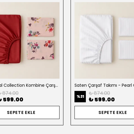
Botanical Collection Kombine Çarşaf Takımı
 874.00
₺ 874.00
%
31
₺ 599.00
₺ 599.00
SEPETE EKLE
SEPETE EKLE