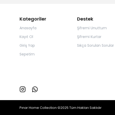
Kategoriler
Destek
Anasayfa
Şifremi Unuttum
Kayıt Ol
Şifremi Kurtar
Giriş Yap
Sıkça Sorulan Sorular
Sepetim
Pınar Home Collection ©2025 Tüm Hakları Saklıdır