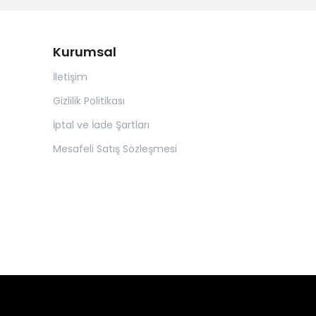
Kurumsal
İletişim
Gizlilik Politikası
İptal ve İade Şartları
Mesafeli Satış Sözleşmesi