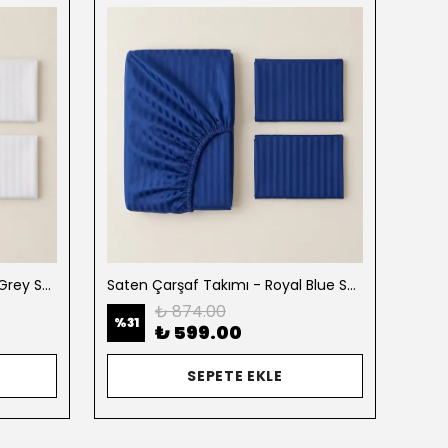
Saten Çarşaf Takımı - Pearl Grey Saten
Saten Çarşaf Takımı - Royal Blue Saten
₺ 874.00
%
31
%
31
₺ 599.00
SEPETE EKLE