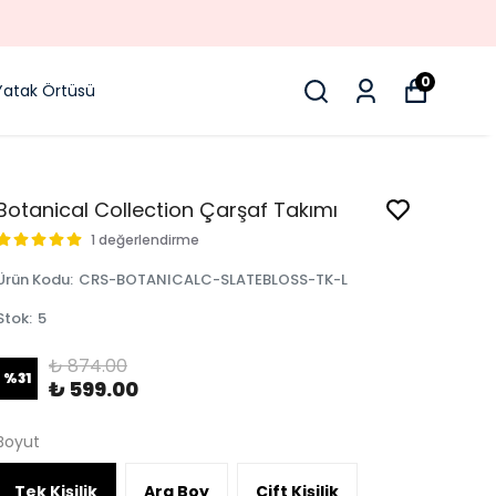
0
Yatak Örtüsü
Botanical Collection Çarşaf Takımı
1 değerlendirme
Ürün Kodu
:
CRS-BOTANICALC-SLATEBLOSS-TK-L
Stok
:
5
₺ 874.00
%
31
₺ 599.00
Boyut
Tek Kişilik
Ara Boy
Çift Kişilik