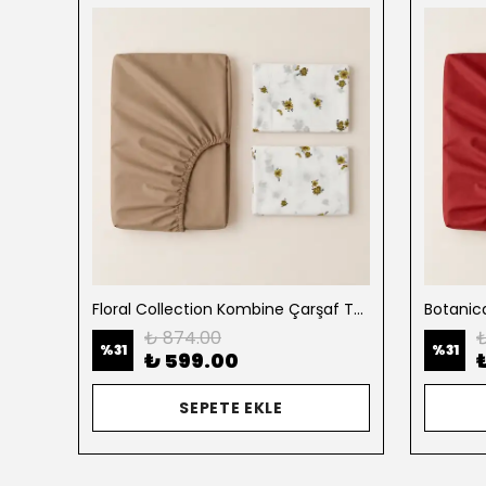
Abstract & Geometric Çarşaf Takımı - Pastel Brushstroke Grid
Floral Collection Kombine Çarşaf Takımı
₺ 874.00
₺
%
31
%
31
₺ 599.00
SEPETE EKLE