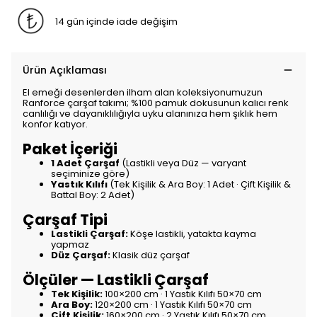
14 gün içinde iade değişim
Ürün Açıklaması
El emeği desenlerden ilham alan koleksiyonumuzun
Ranforce çarşaf takımı; %100 pamuk dokusunun kalıcı renk
canlılığı ve dayanıklılığıyla uyku alanınıza hem şıklık hem
konfor katıyor.
Paket İçeriği
1 Adet Çarşaf
(Lastikli veya Düz — varyant
seçiminize göre)
Yastık Kılıfı
(Tek Kişilik & Ara Boy: 1 Adet · Çift Kişilik &
Battal Boy: 2 Adet)
Çarşaf Tipi
Lastikli Çarşaf:
Köşe lastikli, yatakta kayma
yapmaz
Düz Çarşaf:
Klasik düz çarşaf
Ölçüler — Lastikli Çarşaf
Tek Kişilik:
100×200 cm · 1 Yastık Kılıfı 50×70 cm
Ara Boy:
120×200 cm · 1 Yastık Kılıfı 50×70 cm
Çift Kişilik:
160×200 cm · 2 Yastık Kılıfı 50×70 cm