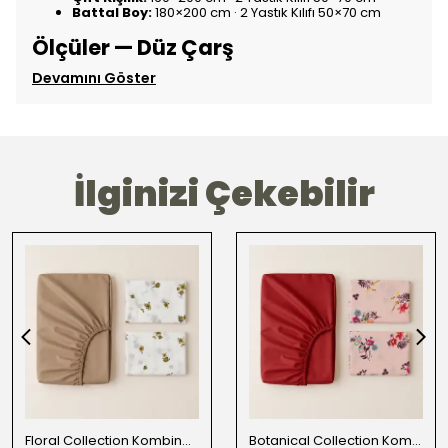
Battal Boy:
180×200 cm · 2 Yastık Kılıfı 50×70 cm
Ölçüler — Düz Çarş
Devamını Göster
İlginizi Çekebilir
Floral Collection Kombine Çarşaf Takımı
Botanical Collection Kombine Çarşaf Takımı