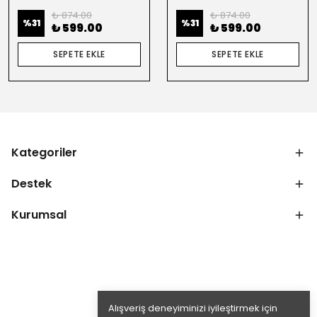
₺ 874.00
₺ 874.00
%
31
%
31
₺ 599.00
₺ 599.00
SEPETE EKLE
SEPETE EKLE
Kategoriler
Destek
Kurumsal
Alışveriş deneyiminizi iyileştirmek için