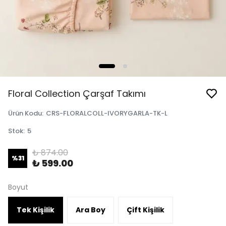
Floral Collection Çarşaf Takımı
Ürün Kodu
:
CRS-FLORALCOLL-IVORYGARLA-TK-L
Stok
:
5
₺ 874.00
%
31
₺ 599.00
Boyut
Tek Kişilik
Ara Boy
Çift Kişilik