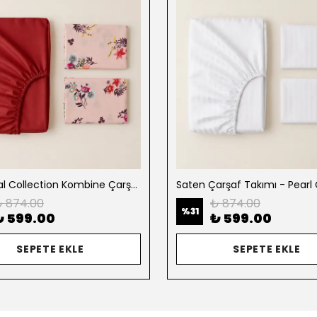
Botanical Collection Kombine Çarşaf Takımı
 874.00
₺ 874.00
%
31
₺ 599.00
₺ 599.00
SEPETE EKLE
SEPETE EKLE