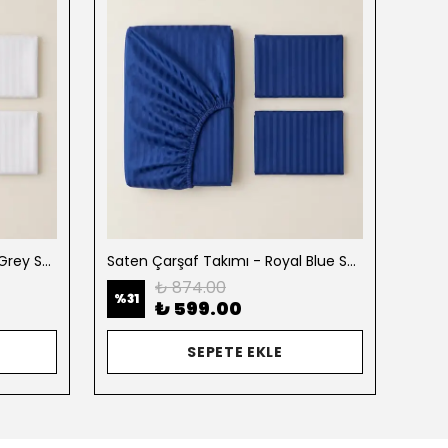
Saten Çarşaf Takımı - Pearl Grey Saten
Saten Çarşaf Takımı - Royal Blue Saten
₺ 874.00
%
31
%
31
₺ 599.00
SEPETE EKLE