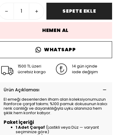
SEPETE EKLE
HEMEN AL
WHATSAPP
1500 TL üzeri
14 gün içinde
ücretsiz kargo
iade değişim
Ürün Açıklaması
El emeği desenlerden ilham alan koleksiyonumuzun
Ranforce çarşaf takımı; %100 pamuk dokusunun kalıcı
renk canlılığı ve dayanıklılığıyla uyku alanınıza hem
şıklık hem konfor katıyor.
Paket İçeriği
1 Adet Çarşaf
(Lastikli veya Düz — varyant
seçiminize göre)