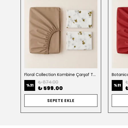
Abstract & Geometric Çarşaf Takımı - Pastel Brushstroke Grid
Floral Collection Kombine Çarşaf Takımı
₺ 874.00
₺
%
31
%
31
₺ 599.00
SEPETE EKLE