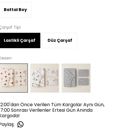
Battal Boy
Çarşaf Tipi
Lastikli Çarşaf
Düz Çarşaf
Desen
12:00'dan Önce Verilen Tüm Kargolar Aynı Gün,
17:00 Sonrası Verilenler Ertesi Gün Anında
Kargoda!
Paylaş
: