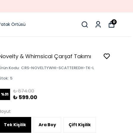
0
Yatak Örtüsü
Novelty & Whimsical Çarşaf Takımı
Ürün Kodu
:
CRS-NOVELTYWHI-SCATTEREDH-TK-L
Stok
:
5
₺ 874.00
%
31
₺ 599.00
Boyut
Tek Kişilik
Ara Boy
Çift Kişilik