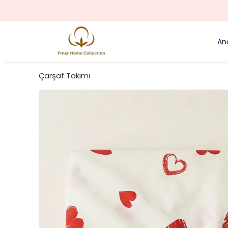
An
Çarşaf Takımı