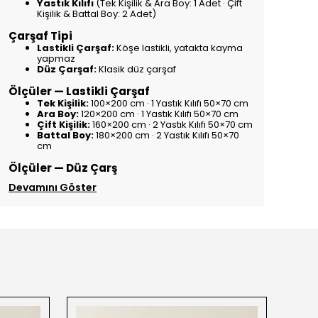
Yastık Kılıfı
(Tek Kişilik & Ara Boy: 1 Adet · Çift
Kişilik & Battal Boy: 2 Adet)
Çarşaf Tipi
Lastikli Çarşaf:
Köşe lastikli, yatakta kayma
yapmaz
Düz Çarşaf:
Klasik düz çarşaf
Ölçüler — Lastikli Çarşaf
Tek Kişilik:
100×200 cm · 1 Yastık Kılıfı 50×70 cm
Ara Boy:
120×200 cm · 1 Yastık Kılıfı 50×70 cm
Çift Kişilik:
160×200 cm · 2 Yastık Kılıfı 50×70 cm
Battal Boy:
180×200 cm · 2 Yastık Kılıfı 50×70
cm
Ölçüler — Düz Çarş
Devamını Göster