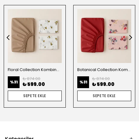
Floral Collection Kombine Çarşaf Takımı
Botanical Collection Kombine Çarşaf Takımı
₺ 874.00
₺ 874.00
%
31
%
31
₺ 599.00
₺ 599.00
SEPETE EKLE
SEPETE EKLE
Kategoriler