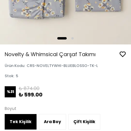
Novelty & Whimsical Çarşaf Takımı
Ürün Kodu
:
CRS-NOVELTYWHI-BLUEBLOSSO-TK-L
Stok
:
5
₺ 874.00
%
31
₺ 599.00
Boyut
Tek Kişilik
Ara Boy
Çift Kişilik