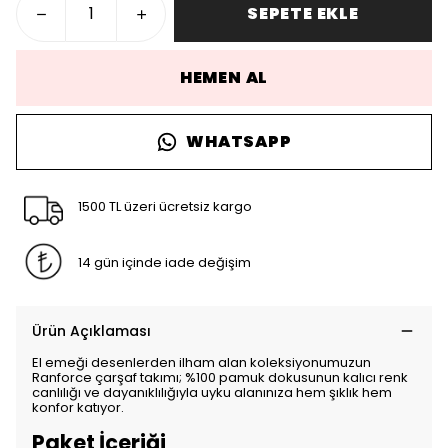
SEPETE EKLE
HEMEN AL
WHATSAPP
1500 TL üzeri ücretsiz kargo
14 gün içinde iade değişim
Ürün Açıklaması
El emeği desenlerden ilham alan koleksiyonumuzun
Ranforce çarşaf takımı; %100 pamuk dokusunun kalıcı renk
canlılığı ve dayanıklılığıyla uyku alanınıza hem şıklık hem
konfor katıyor.
Paket İçeriği