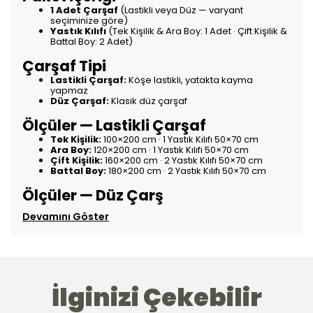
1 Adet Çarşaf
(Lastikli veya Düz — varyant
seçiminize göre)
Yastık Kılıfı
(Tek Kişilik & Ara Boy: 1 Adet · Çift Kişilik &
Battal Boy: 2 Adet)
Çarşaf Tipi
Lastikli Çarşaf:
Köşe lastikli, yatakta kayma
yapmaz
Düz Çarşaf:
Klasik düz çarşaf
Ölçüler — Lastikli Çarşaf
Tek Kişilik:
100×200 cm · 1 Yastık Kılıfı 50×70 cm
Ara Boy:
120×200 cm · 1 Yastık Kılıfı 50×70 cm
Çift Kişilik:
160×200 cm · 2 Yastık Kılıfı 50×70 cm
Battal Boy:
180×200 cm · 2 Yastık Kılıfı 50×70 cm
Ölçüler — Düz Çarş
Devamını Göster
İlginizi Çekebilir