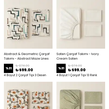
Abstract & Geometric Çarşaf
Saten Çarşaf Takımı - Ivory
Takımı - Abstract Maze Lines
Cream Saten
₺ 874.00
₺ 874.00
%
31
%
31
₺ 599.00
₺ 599.00
4 Boyut 2 Çarşaf Tipi 3 Desen
4 Boyut 1 Çarşaf Tipi 13 Renk