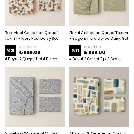
Botanical Collection Çarşaf
Floral Collection Çarşaf Takımı
Takımı - Ivory Rust Daisy Set
- Sage Embroidered Daisy Set
₺ 874.00
₺ 874.00
%
31
%
31
₺ 599.00
₺ 599.00
4 Boyut 2 Çarşaf Tipi 4 Desen
4 Boyut 2 Çarşaf Tipi 8 Desen
Novelty & Whimsical Çarşaf
Abstract & Geometric Çarşaf