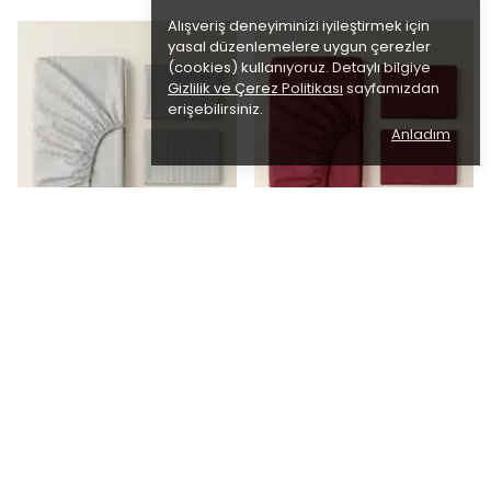
Alışveriş deneyiminizi iyileştirmek için
yasal düzenlemelere uygun çerezler
(cookies) kullanıyoruz. Detaylı bilgiye
Gizlilik ve Çerez Politikası
sayfamızdan
erişebilirsiniz.
Anladım
Saten Çarşaf Takımı -
%100 Pamuk Çarşaf Takımı -
Mushroom Taupe Saten
Burgundy Solid Set
₺ 874.00
₺ 874.00
%
31
%
31
₺ 599.00
₺ 599.00
4 Boyut 1 Çarşaf Tipi 13 Renk
4 Boyut 2 Çarşaf Tipi 26 Renk