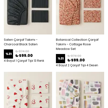
Saten Çarşaf Takımı -
Botanical Collection Çarşaf
Charcoal Black Saten
Takımı - Cottage Rose
Meadow Set
₺ 874.00
%
31
₺ 599.00
₺ 874.00
%
31
₺ 599.00
4 Boyut 1 Çarşaf Tipi 13 Renk
4 Boyut 2 Çarşaf Tipi 4 Desen