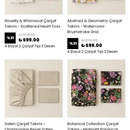
Novelty & Whimsical Çarşaf
Abstract & Geometric Çarşaf
Takımı - Scattered Heart Toss
Takımı - Watercolor
Brushstroke Grid
₺ 874.00
%
31
₺ 599.00
₺ 874.00
%
31
₺ 599.00
4 Boyut 2 Çarşaf Tipi 3 Desen
4 Boyut 2 Çarşaf Tipi 3 Desen
Saten Çarşaf Takımı -
Botanical Collection Çarşaf
Champagne Beige Saten
Takımı - Midnight Botanical