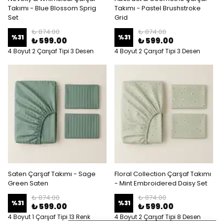
Takımı - Blue Blossom Sprig
Takımı - Pastel Brushstroke
Set
Grid
₺ 874.00
₺ 874.00
%
31
%
31
₺ 599.00
₺ 599.00
4 Boyut 2 Çarşaf Tipi 3 Desen
4 Boyut 2 Çarşaf Tipi 3 Desen
Saten Çarşaf Takımı - Sage
Floral Collection Çarşaf Takımı
Green Saten
- Mint Embroidered Daisy Set
₺ 874.00
₺ 874.00
%
31
%
31
₺ 599.00
₺ 599.00
4 Boyut 1 Çarşaf Tipi 13 Renk
4 Boyut 2 Çarşaf Tipi 8 Desen