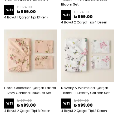
Bloom Set
₺ 874.00
%
31
₺ 599.00
₺ 874.00
%
31
₺ 599.00
4 Boyut 1 Çarşaf Tipi 13 Renk
4 Boyut 2 Çarşaf Tipi 4 Desen
Floral Collection Çarşaf Takımı
Novelty & Whimsical Çarşaf
- Ivory Garland Bouquet Set
Takımı - Butterfly Garden Set
₺ 874.00
₺ 874.00
%
31
%
31
₺ 599.00
₺ 599.00
4 Boyut 2 Çarşaf Tipi 8 Desen
4 Boyut 2 Çarşaf Tipi 3 Desen